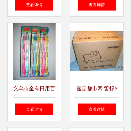
品供应商机解析 聚
亮点纷呈，陶钢城
查看详情
查看详情
焦淘宝天狼网
新品合辑一览
gd188.cn平台
义乌市全有日用百
嘉定都市网 警惕3
货商行口腔用具产
件逃单事件，日用
查看详情
查看详情
品列表
百货包邮服务需加