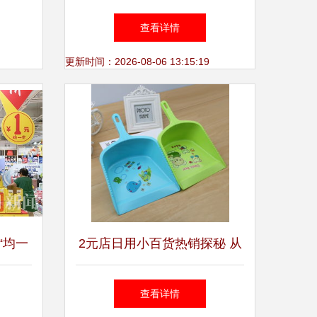
低价好
日用品、狗粮全场4.5折起，
查看详情
精选日用百货超值钜惠
更新时间：2026-08-06 13:15:19
“均一
2元店日用小百货热销探秘 从
货潮
义乌国际商贸城看灰斗簸箕的
查看详情